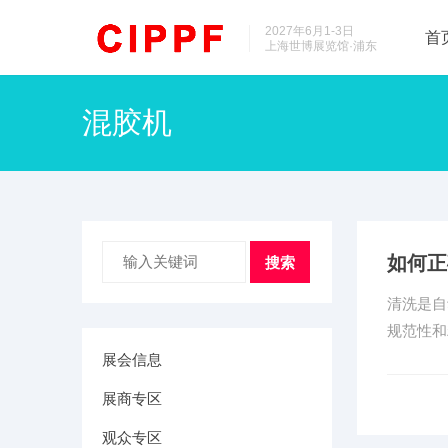
2027年6月1-3日
首
上海世博展览馆·浦东
混胶机
如何正
搜索
清洗是自
规范性和
展会信息
展商专区
观众专区