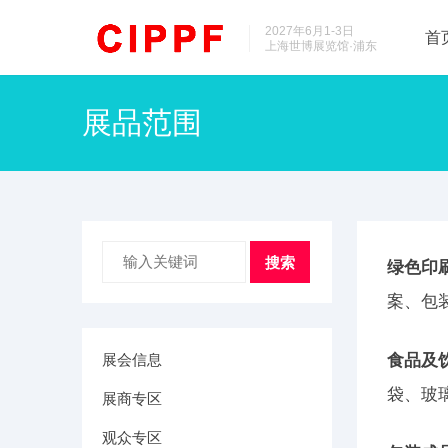
2027年6月1-3日
首
上海世博展览馆·浦东
展品范围
搜索
绿色印
案、包
展会信息
食品及
袋、玻
展商专区
观众专区