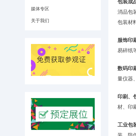
包装成
媒体专区
消品包
关于我们
包装材
服饰印
易碎纸
数码印
量仪器
印刷、
材、印
工业包
装、防