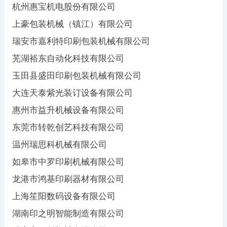
杭州惠宝机电股份有限公司
上豪包装机械（镇江）有限公司
瑞安市嘉利特印刷包装机械有限公司
芜湖裕东自动化科技有限公司
玉田县盛田印刷包装机械有限公司
大连天泰紫光装订设备有限公司
惠州市益升机械设备有限公司
东莞市转乾创艺科技有限公司
温州瑞思科机械有限公司
如皋市中罗印刷机械有限公司
龙港市鸿基印刷器材有限公司
上海笙阳数码设备有限公司
湖南印之明智能制造有限公司