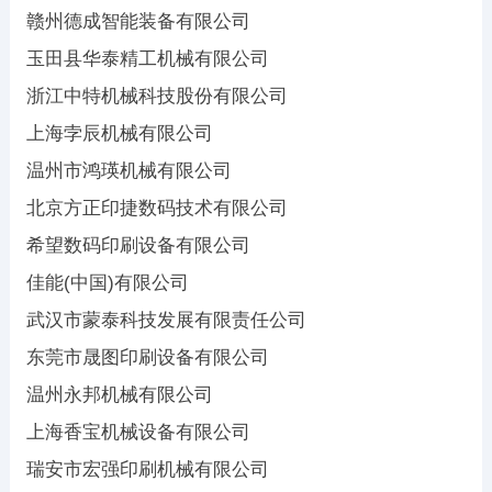
赣州德成智能装备有限公司
玉田县华泰精工机械有限公司
浙江中特机械科技股份有限公司
上海孛辰机械有限公司
温州市鸿瑛机械有限公司
北京方正印捷数码技术有限公司
希望数码印刷设备有限公司
佳能(中国)有限公司
武汉市蒙泰科技发展有限责任公司
东莞市晟图印刷设备有限公司
温州永邦机械有限公司
上海香宝机械设备有限公司
瑞安市宏强印刷机械有限公司