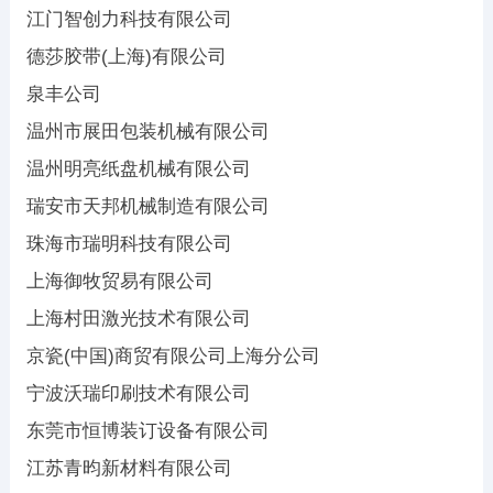
江门智创力科技有限公司
德莎胶带(上海)有限公司
泉丰公司
温州市展田包装机械有限公司
温州明亮纸盘机械有限公司
瑞安市天邦机械制造有限公司
珠海市瑞明科技有限公司
上海御牧贸易有限公司
上海村田激光技术有限公司
京瓷(中国)商贸有限公司上海分公司
宁波沃瑞印刷技术有限公司
东莞市恒博装订设备有限公司
江苏青昀新材料有限公司