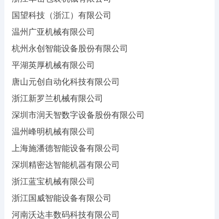
国望科技（浙江）有限公司
温州广亚机械有限公司
杭州永创智能设备股份有限公司
平湖英厚机械有限公司
唐山元创自动化科技有限公司
浙江新罗兰机械有限公司
深圳市润天智数字设备股份有限公司
温州峰明机械有限公司
上海施潘德智能设备有限公司
深圳精密达智能机器有限公司
浙江蓝宝机械有限公司
浙江国威智能设备有限公司
河南沃达丰数码科技有限公司