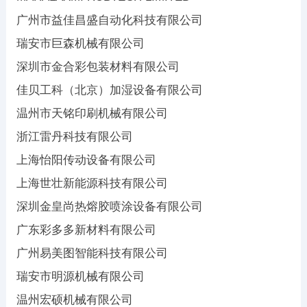
广州市益佳昌盛自动化科技有限公司
瑞安市巨森机械有限公司
深圳市金合彩包装材料有限公司
佳贝工科（北京）加湿设备有限公司
温州市天铭印刷机械有限公司
浙江雷丹科技有限公司
上海怡阳传动设备有限公司
上海世壮新能源科技有限公司
深圳金皇尚热熔胶喷涂设备有限公司
广东彩多多新材料有限公司
广州易美图智能科技有限公司
瑞安市明源机械有限公司
温州宏硕机械有限公司