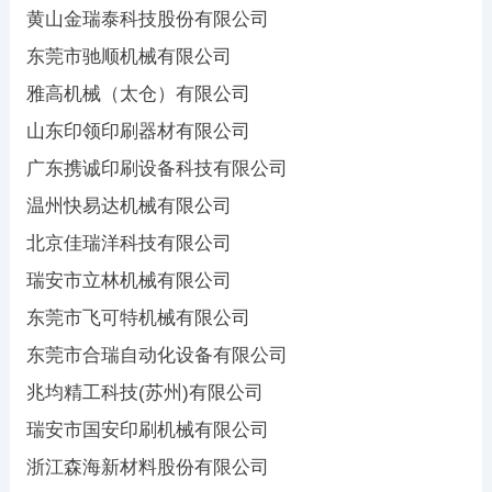
黄山金瑞泰科技股份有限公司
东莞市驰顺机械有限公司
雅高机械（太仓）有限公司
山东印领印刷器材有限公司
广东携诚印刷设备科技有限公司
温州快易达机械有限公司
北京佳瑞洋科技有限公司
瑞安市立林机械有限公司
东莞市飞可特机械有限公司
东莞市合瑞自动化设备有限公司
兆均精工科技(苏州)有限公司
瑞安市国安印刷机械有限公司
浙江森海新材料股份有限公司