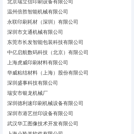
北京瑞立信印刷设备有限公司
温州倍胜智能机械有限公司
永联印刷耗材（深圳）有限公司
深圳市文通机械有限公司
东莞市长发智能包装科技有限公司
中亿启航数码科技（北京）有限公司
上海虎威印刷材料有限公司
华威粘结材料（上海）股份有限公司
深圳盛事科技有限公司
瑞安市银龙机械厂
深圳德利速印刷机械设备有限公司
深圳市港艺丝印设备有限公司
武汉华工图像技术开发有限公司
上海小羚羊软件有限公司