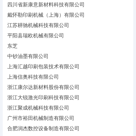
四川省新康意新材料科技有限公司
戴怀勒印刷机械（上海）有限公司
江苏耕驰机械科技有限公司
平阳县瑞欧机械有限公司
东芝
中钞油墨有限公司
上海汇越印刷包装技术有限公司
上海信奥科技有限公司
浙江康尔达新材料股份有限公司
浙江大锐激光印刷科技有限公司
浙江聚成机械科技有限公司
广州市裕田机械制造有限公司
合肥润杰数控设备制造有限公司