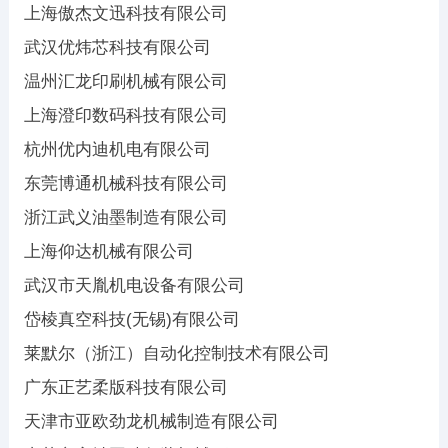
上海傲杰文迅科技有限公司
武汉优炜芯科技有限公司
温州汇龙印刷机械有限公司
上海澄印数码科技有限公司
杭州优内迪机电有限公司
东莞博通机械科技有限公司
浙江武义油墨制造有限公司
上海仰达机械有限公司
武汉市天胤机电设备有限公司
岱棱真空科技(无锡)有限公司
莱默尔（浙江）自动化控制技术有限公司
广东正艺柔版科技有限公司
天津市亚欧劲龙机械制造有限公司