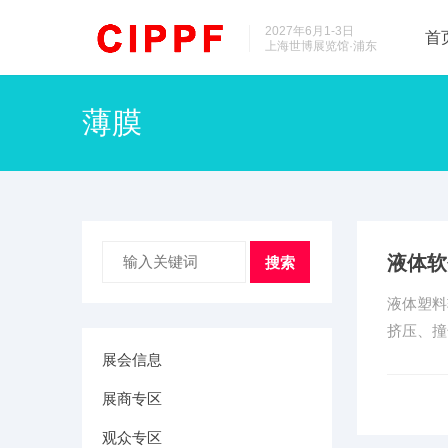
2027年6月1-3日
首
上海世博展览馆·浦东
薄膜
液体软
搜索
液体塑料
挤压、撞
展会信息
展商专区
观众专区