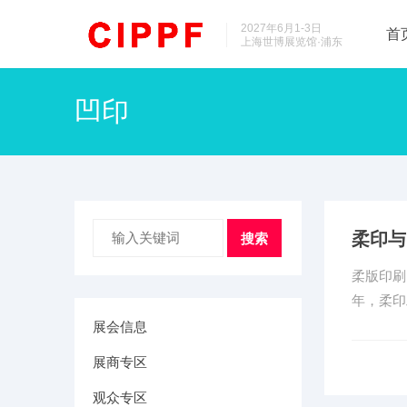
2027年6月1-3日
首
上海世博展览馆·浦东
凹印
柔印与
搜索
柔版印刷
年，柔印
展会信息
展商专区
观众专区